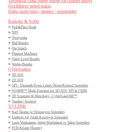
Technical Data Sheet SnPb(Ag) solder alloys
Özelliklere genel bakış
Daha fazla bilgi / demos / numuneler
Kulicke & Soffa
»
Pick&Place Head
»
NPI
»
Opsiyonlar
»
Ball Bonder
»
Die Attach
»
Plament Machines
»
Wafer Level Bonder
»
Wedge Bonder
Cyberoptics
»
3D AOI
»
2D AOI
»
SPI - Otomatik Krem Lehim Ölçme/Kontrol Sistemleri
»
SQ3000™ Multi-Function for 3D AOI, SPI & CMM
»
3D Scanning & Metrology - CyberGage360™
»
Yazılım / Kontrol
YJ LINK
»
Kart Taşıma ve Otomasyon Sistemleri
»
Endüstri 4.0, Akıllı Konveyör Sistemleri
»
Lazer Markalama, Inkjet Markalama ve Takip Sistemleri
»
PCB Kesme (Router)