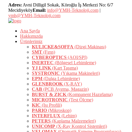
Adres:
Avni Dilligil Sokak, Köroğlu İş Merkezi No: 6/7
Mecidiyeköy
Email:
info@YMH-Teknoloji.com
|
ymh@YMH-Teknoloji.com
Ana Sayfa
Hakkımızda
Ürünlerimiz
KULICKE&SOFFA
(Dizgi Makinası)
SMT
(Fırın)
CYBEROPTICS
(AOI/SPI)
INERTEC
(Bölgesel Lehimleme)
YJ LINK
(Kart Taşıma)
SYSTRONIC
(Yıkama Makineleri)
EPM
(Dalga Lehimleme)
GLENBROOK
(X-RAY)
CAB
(PCB Ayırma, Magazin)
BURST & ZICK
(Kompanent Hazırlama)
MICROTRONIC
(Test Ölçme)
KIC
(Isı Profili)
PARIO
(Mikroskop)
INTERFLUX
(Lehim)
PETERS
(Kaplama Malzemeleri)
UNICOMP
(X-Ray Kontrol Sistemleri)
VELOMAX
(Otomatik Entegre Programlayıcı)