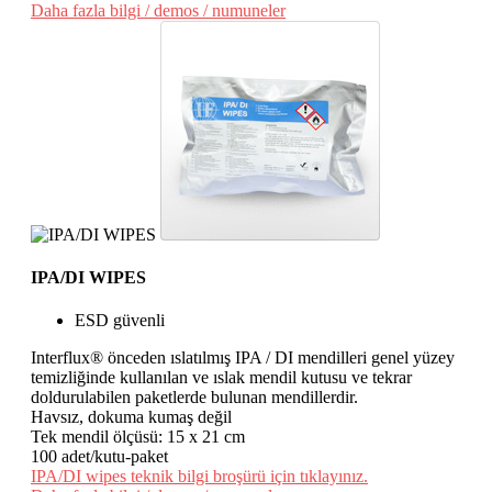
Daha fazla bilgi / demos / numuneler
IPA/DI WIPES
ESD güvenli
Interflux® önceden ıslatılmış IPA / DI mendilleri genel yüzey
temizliğinde kullanılan ve ıslak mendil kutusu ve tekrar
doldurulabilen paketlerde bulunan mendillerdir.
Havsız, dokuma kumaş değil
Tek mendil ölçüsü: 15 x 21 cm
100 adet/kutu-paket
IPA/DI wipes teknik bilgi broşürü için tıklayınız.