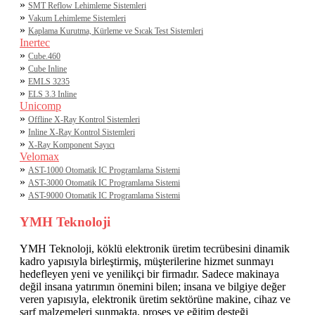
»
SMT Reflow Lehimleme Sistemleri
»
Vakum Lehimleme Sistemleri
»
Kaplama Kurutma, Kürleme ve Sıcak Test Sistemleri
Inertec
»
Cube.460
»
Cube Inline
»
EMLS 3235
»
ELS 3.3 Inline
Unicomp
»
Offline X-Ray Kontrol Sistemleri
»
Inline X-Ray Kontrol Sistemleri
»
X-Ray Komponent Sayıcı
Velomax
»
AST-1000 Otomatik IC Programlama Sistemi
»
AST-3000 Otomatik IC Programlama Sistemi
»
AST-9000 Otomatik IC Programlama Sistemi
YMH Teknoloji
YMH Teknoloji, köklü elektronik üretim tecrübesini dinamik
kadro yapısıyla birleştirmiş, müşterilerine hizmet sunmayı
hedefleyen yeni ve yenilikçi bir firmadır. Sadece makinaya
değil insana yatırımın önemini bilen; insana ve bilgiye değer
veren yapısıyla, elektronik üretim sektörüne makine, cihaz ve
sarf malzemeleri sunmakta, proses ve eğitim desteği