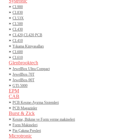
Systronic
»
CL900
»
CL830
»
CL53X
»
CL500
»
CL430
»
CL420,CL420 PCB
»
CL410
»
Yıkama Kimyasalları
»
CL600
»
CL610
Glenbrooktech
»
JewelBox Ultra Compact
»
JewelBox-70T
»
JewelBox-90T
»
GTI-5000
EPM
CAB
»
PCB Kesme-Ayırma Sistemleri
»
PCB Magazinler
Burst & Zick
»
Kesme, Bükme ve Form verme makineleri
»
Form Makineleri
»
Pin Çakma Presleri
Microtronic