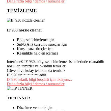
Daha fazla bilgi / demos / numuneler
TEMİZLEME
IF 930 nozzle cleaner
Bölgesel lehimleme için
SnPb(Ag) kurşunlu süreçler için
Kurşunsuz süreçler için
Kesinlikle halojen içermez
Interflux® IF 930, bölgesel lehimleme sistemlerinde ıslanabilir
nozulları temizler ve oksidini temizler.
Güvenli ve kolay tek adımda temizlik
IF 920 ürününün muadili
IF 930 teknik bilgi broşürü için tıklayınız.
Daha fazla bilgi / demos / numuneler
TIP TINNER
Düzeltme ve tamir için