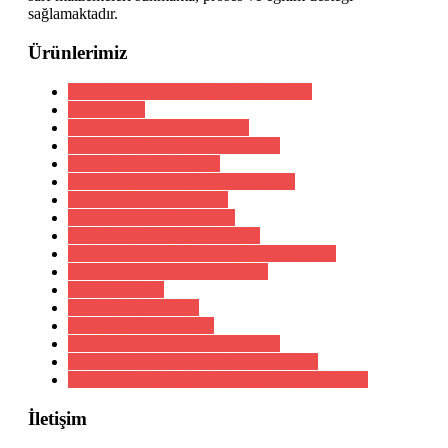
sağlamaktadır.
Ürünlerimiz
KULICKE&SOFFA (Dizgi Makinası)
SMT (Fırın)
CYBEROPTICS (AOI/SPI)
INERTEC (Bölgesel Lehimleme)
YJ LINK (Kart Taşıma)
SYSTRONIC (Yıkama Makineleri)
EPM (Dalga Lehimleme)
GLENBROOK (X-RAY)
CAB (PCB Ayırma, Magazin)
BURST & ZICK (Kompanent Hazırlama)
MICROTRONIC (Test Ölçme)
KIC (Isı Profil)
PARIO (Mikroskop)
INTERFLUX (Lehim)
PETERS (Kaplama Malzemeleri)
UNICOMP (X-Ray Kontrol Sistemleri)
VELOMAX (Otomatik Entegre Programlayıcı)
İletişim