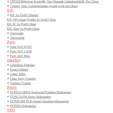
»
LBT210 Bilgisayar Kontrollü, Tam Otomatik Lehimlenebilirlik Test Cihazı
»
Conttest, Ionic Contaminometer (iyonik içerik test cihazı)
KIC
»
KIC Isı Profil Cihazları
KIC SPS Smart Profiler Isı Profil Cihazı
KIC K² Isı Profil Cihazı
KIC Start² Isı Profil Cihazı
»
Opsiyonlar
»
Aksesuarlar
Pario
»
Pario TayF 6745T
»
Pario TayF L1030
»
Pario TayF Mini
Interflux
»
Lehimleme Fluksları
»
Krem Lehimler
»
Lehim Telleri
»
Fluks Sprey Üniteleri
»
Yardımcı Ürünler
Peters
»
ELPEGUARD® Konformal Kaplama Malzemeleri
»
ELPECAST® Dolgu Malzemeleri
»
ELPEPCB® PCB (üretim) Kaplama Malzemeleri
»
PETERS Referansları
SMT