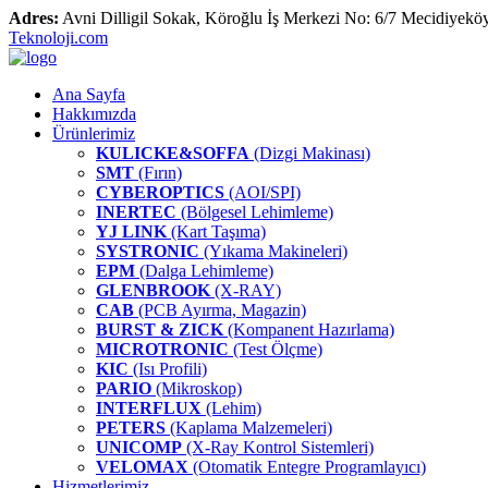
Adres:
Avni Dilligil Sokak, Köroğlu İş Merkezi No: 6/7 Mecidiyekö
Teknoloji.com
Ana Sayfa
Hakkımızda
Ürünlerimiz
KULICKE&SOFFA
(Dizgi Makinası)
SMT
(Fırın)
CYBEROPTICS
(AOI/SPI)
INERTEC
(Bölgesel Lehimleme)
YJ LINK
(Kart Taşıma)
SYSTRONIC
(Yıkama Makineleri)
EPM
(Dalga Lehimleme)
GLENBROOK
(X-RAY)
CAB
(PCB Ayırma, Magazin)
BURST & ZICK
(Kompanent Hazırlama)
MICROTRONIC
(Test Ölçme)
KIC
(Isı Profili)
PARIO
(Mikroskop)
INTERFLUX
(Lehim)
PETERS
(Kaplama Malzemeleri)
UNICOMP
(X-Ray Kontrol Sistemleri)
VELOMAX
(Otomatik Entegre Programlayıcı)
Hizmetlerimiz