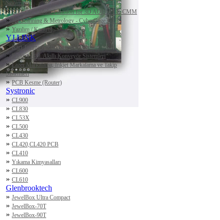
Sistemleri
»
SQ3000™ Multi-Function for 3D AOI, SPI & CMM
»
3D Scanning & Metrology - CyberGage360™
»
Yazılım / Kontrol
YJ LINK
»
Kart Taşıma ve Otomasyon Sistemleri
»
Endüstri 4.0, Akıllı Konveyör Sistemleri
»
Lazer Markalama, Inkjet Markalama ve Takip
Sistemleri
»
PCB Kesme (Router)
Systronic
»
CL900
»
CL830
»
CL53X
»
CL500
»
CL430
»
CL420,CL420 PCB
»
CL410
»
Yıkama Kimyasalları
»
CL600
»
CL610
Glenbrooktech
»
JewelBox Ultra Compact
»
JewelBox-70T
»
JewelBox-90T