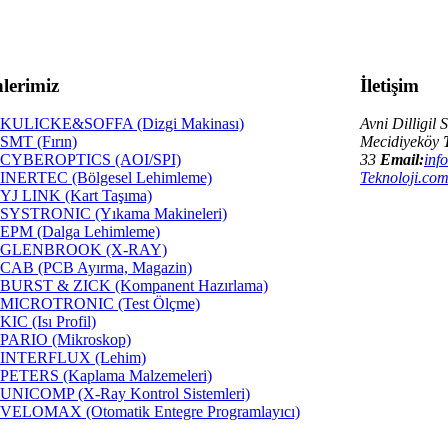
lerimiz
İletişim
KULICKE&SOFFA (Dizgi Makinası)
Avni Dilligil
SMT (Fırın)
Mecidiyeköy
CYBEROPTICS (AOI/SPI)
33
Email:
inf
INERTEC (Bölgesel Lehimleme)
Teknoloji.co
YJ LINK (Kart Taşıma)
SYSTRONIC (Yıkama Makineleri)
EPM (Dalga Lehimleme)
GLENBROOK (X-RAY)
CAB (PCB Ayırma, Magazin)
BURST & ZICK (Kompanent Hazırlama)
MICROTRONIC (Test Ölçme)
KIC (Isı Profil)
PARIO (Mikroskop)
INTERFLUX (Lehim)
PETERS (Kaplama Malzemeleri)
UNICOMP (X-Ray Kontrol Sistemleri)
VELOMAX (Otomatik Entegre Programlayıcı)