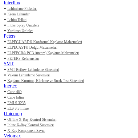
Interflux
»
Lehimleme Fluksları
»
Krem Lehimler
»
Lehim Telleri
»
Fluks Sprey Üniteleri
»
Yardımcı Ürünler
Peters
»
ELPEGUARD® Konformal Kaplama Malzemeleri
»
ELPECAST® Dolgu Malzemeleri
»
ELPEPCB® PCB (üretim) Kaplama Malzemeleri
»
PETERS Referansları
SMT
»
SMT Reflow Lehimleme Sistemleri
»
Vakum Lehimleme Sistemleri
»
Kaplama Kurutma, Kürleme ve Sıcak Test Sistemleri
Inertec
»
Cube.460
»
Cube Inline
»
EMLS 3235
»
ELS 3.3 Inline
Unicomp
»
Offline X-Ray Kontrol Sistemleri
»
Inline X-Ray Kontrol Sistemleri
»
X-Ray Komponent Sayıcı
Velomax