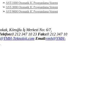
»
AST-1000 Otomatik IC Programlama Sistemi
»
AST-3000 Otomatik IC Programlama Sistemi
»
AST-9000 Otomatik IC Programlama Sistemi
 Sokak, Köroğlu İş Merkezi No: 6/7,
Telefon:
0 212 347 10 23
Faks:
0 212 347 10
o@YMH-Teknoloji.com
Email:
ymh@YMH-
m