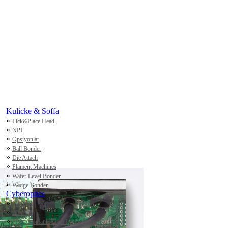
Kulicke & Soffa
»
Pick&Place Head
»
NPI
»
Opsiyonlar
»
Ball Bonder
»
Die Attach
»
Plament Machines
»
Wafer Level Bonder
»
Wedge Bonder
Cyberoptics
»
3D AOI
»
2D AOI
»
SPI - Otomatik Krem Lehim Ölçme/Kontrol