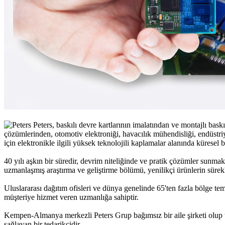
Peters, baskılı devre kartlarının imalatından ve montajlı bask
çözümlerinden, otomotiv elektroniği, havacılık mühendisliği, endüstriy
için elektronikle ilgili yüksek teknolojili kaplamalar alanında küresel bi
40 yılı aşkın bir süredir, devrim niteliğinde ve pratik çözümler sunmak 
uzmanlaşmış araştırma ve geliştirme bölümü, yenilikçi ürünlerin sürekli
Uluslararası dağıtım ofisleri ve dünya genelinde 65'ten fazla bölge tem
müşteriye hizmet veren uzmanlığa sahiptir.
Kempen-Almanya merkezli Peters Grup bağımsız bir aile şirketi olup
sağlayan bir tedarikçidir.