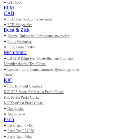
»
GTI-5000
EPM
CAB
»
PCB Kesme-Ayırma Sistemleri
»
PCB Magazinler
Burst & Zick
»
Kesme, Bükme ve Form verme makineleri
»
Form Makineleri
»
Pin Çakma Presleri
Microtronic
»
LBT210 Bilgisayar Kontrollü, Tam Otomatik
Lehimlenebilirlik Test Cihazı
»
Conttest, Ionic Contaminometer (iyonik içerik test
cihazı)
KIC
»
KIC Isı Profil Cihazları
KIC SPS Smart Profiler Isı Profil Cihazı
KIC K² Isı Profil Cihazı
KIC Start² Isı Profil Cihazı
»
Opsiyonlar
»
Aksesuarlar
Pario
»
Pario TayF 6745T
»
Pario TayF L1030
»
Pario TayF Mini