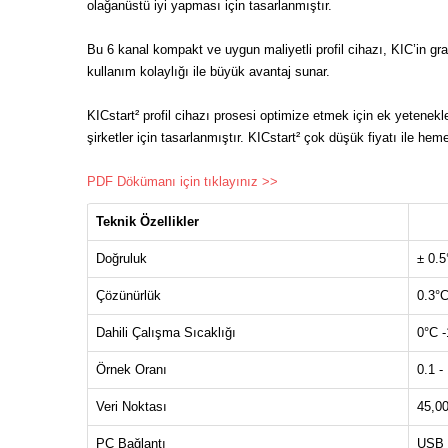
olağanüstü iyi yapması için tasarlanmıştır.
Bu 6 kanal kompakt ve uygun maliyetli profil cihazı, KIC’in gra
kullanım kolaylığı ile büyük avantaj sunar.
KICstart² profil cihazı prosesi optimize etmek için ek yetenekl
şirketler için tasarlanmıştır. KICstart² çok düşük fiyatı ile 
PDF Dökümanı için tıklayınız >>
Teknik Özellikler
Doğruluk
± 0.5
Çözünürlük
0.3°C
Dahili Çalışma Sıcaklığı
0°C 
Örnek Oranı
0.1 -
Veri Noktası
45,0
PC Bağlantı
USB 2