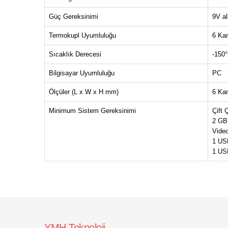
Güç Gereksinimi
9V alk
Termokupl Uyumluluğu
6 Kan
Sıcaklık Derecesi
-150
Bilgisayar Uyumluluğu
PC
Ölçüler (L x W x H mm)
6 Kan
Minimum Sistem Gereksinimi
Çift
2 GB 
Video
1 USB
1 USB
YMH Teknoloji