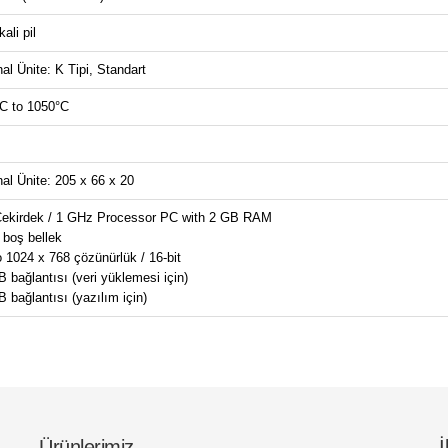
ali pil
al Ünite: K Tipi, Standart
°C to 1050°C
al Ünite: 205 x 66 x 20
 Çekirdek / 1 GHz Processor PC with 2 GB RAM
boş bellek
 1024 x 768 çözünürlük / 16-bit
 bağlantısı (veri yüklemesi için)
 bağlantısı (yazılım için)
Ürünlerimiz
İ