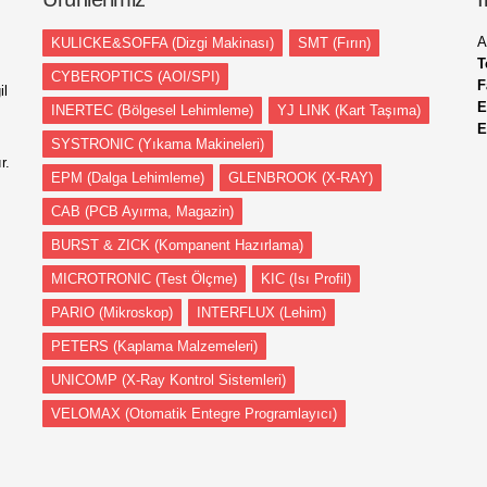
A
KULICKE&SOFFA (Dizgi Makinası)
SMT (Fırın)
T
CYBEROPTICS (AOI/SPI)
F
il
E
INERTEC (Bölgesel Lehimleme)
YJ LINK (Kart Taşıma)
E
SYSTRONIC (Yıkama Makineleri)
r.
EPM (Dalga Lehimleme)
GLENBROOK (X-RAY)
CAB (PCB Ayırma, Magazin)
BURST & ZICK (Kompanent Hazırlama)
MICROTRONIC (Test Ölçme)
KIC (Isı Profil)
PARIO (Mikroskop)
INTERFLUX (Lehim)
PETERS (Kaplama Malzemeleri)
UNICOMP (X-Ray Kontrol Sistemleri)
VELOMAX (Otomatik Entegre Programlayıcı)