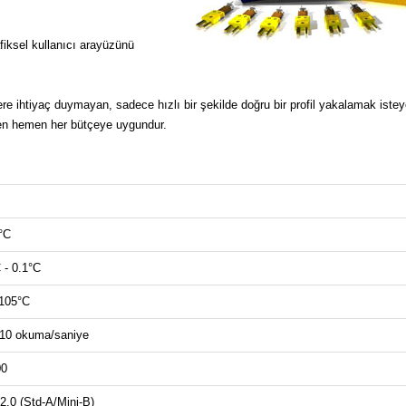
fiksel kullanıcı arayüzünü
ere ihtiyaç duymayan, sadece hızlı bir şekilde doğru bir profil yakalamak iste
hemen hemen her bütçeye uygundur.
°C
 - 0.1°C
-105°C
 10 okuma/saniye
00
.0 (Std-A/Mini-B)