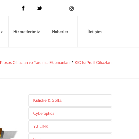
iz
Hizmetlerimiz
Haberler
İletişim
Proses Cihazları ve Yardımcı Ekipmanları
/
KIC Isı Profil Cihazları
Kulicke & Soffa
»
Pick&Place Head
Cyberoptics
»
NPI
»
3D AOI
»
YJ LINK
Opsiyonlar
»
2D AOI
»
Ball Bonder
»