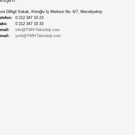
vni Dilligil Sokak, Köroğlu İş Merkezi No: 6/7, Mecidiyeköy
elefon:
0 212 347 10 23
aks:
0 212 347 10 33
mail:
info@YMH-Teknoloji.com
mail:
ymh@YMH-Teknoloji.com